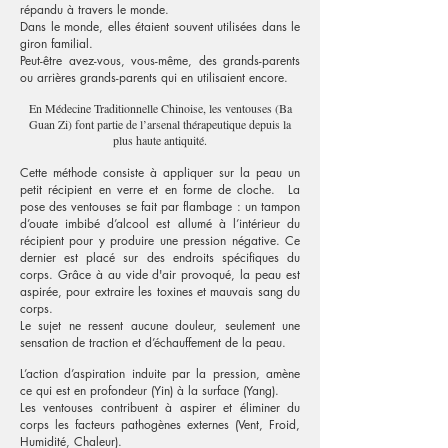
répandu à travers le monde.
Dans le monde, elles étaient souvent utilisées dans le
giron familial.
Peut-être avez-vous, vous-même, des grands-parents
ou arrières grands-parents qui en utilisaient encore.
En Médecine Traditionnelle Chinoise, les ventouses (Ba
Guan Zi) font partie de l’arsenal thérapeutique depuis la
plus haute antiquité.
Cette méthode consiste à appliquer sur la peau un
petit récipient en verre et en forme de cloche. La
pose des ventouses se fait par flambage : un tampon
d’ouate imbibé d’alcool est allumé à l’intérieur du
récipient pour y produire une pression négative. Ce
dernier est placé sur des endroits spécifiques du
corps. Grâce à au vide d'air provoqué, la peau est
aspirée, pour extraire les toxines et mauvais sang du
corps.
Le sujet ne ressent aucune douleur, seulement une
sensation de traction et d’échauffement de la peau.
L’action d’aspiration induite par la pression, amène
ce qui est en profondeur (Yin) à la surface (Yang).
Les ventouses contribuent à aspirer et éliminer du
corps les facteurs pathogènes externes (Vent, Froid,
Humidité, Chaleur).