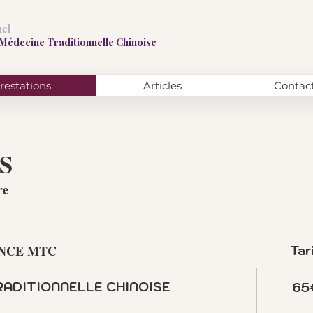
uel
 Médecine Traditionnelle Chinoise
restations
Articles
Contac
NS
re
NCE MTC
Tar
RADITIONNELLE CHINOISE
65