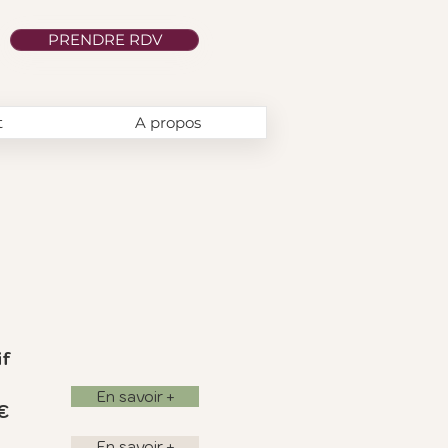
PRENDRE RDV
t
A propos
if
En savoir +
€
En savoir +