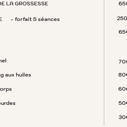
E LA GROSSESSE
65
25
E
- forfait 5
séances
65
nel
70
g aux huiles
80
corps
60
ourdes
50
30